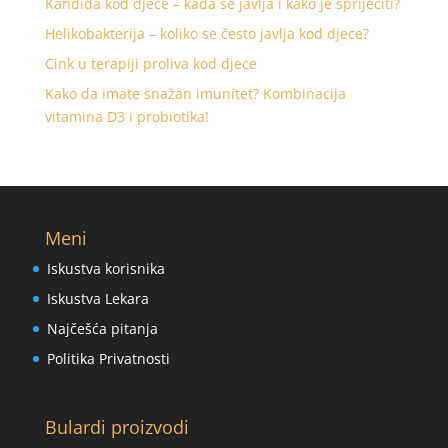
Kandida kod djece – kada se javlja i kako je spriječiti?
Helikobakterija – koliko se često javlja kod djece?
Cink u terapiji proliva kod djece
Kako da imate snažan imunitet? Kombinacija
vitamina D3 i probiotika!
Meni
Iskustva korisnika
Iskustva Lekara
Najčešća pitanja
Politika Privatnosti
Bulardi proizvodi