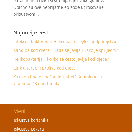
odraslih ima neku vrstu dijareje svake godine.
Obično su ove neprijatne epizode uzrokovane
prisustvom...
Najnovije vesti:
Infekcija bakterijom Helicobacter pylori u djetinjstvu
Kandida kod djece – kada se javlja i kako je spriječiti?
Helikobakterija – koliko se često javlja kod djece?
Cink u terapiji proliva kod djece
Kako da imate snažan imunitet? Kombinacija
vitamina D3 i probiotika!
Meni
Iskustva korisnika
Iskustva Lekara