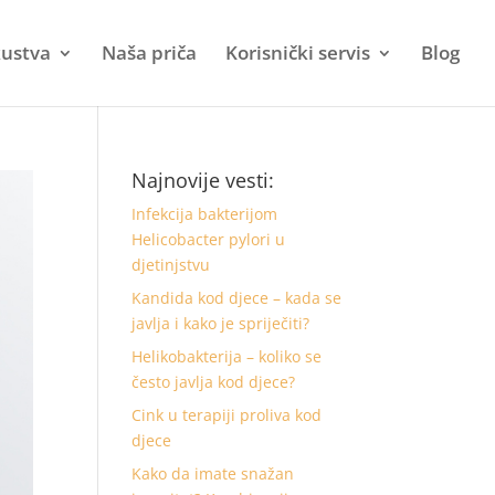
kustva
Naša priča
Korisnički servis
Blog
Najnovije vesti:
Infekcija bakterijom
Helicobacter pylori u
djetinjstvu
Kandida kod djece – kada se
javlja i kako je spriječiti?
Helikobakterija – koliko se
često javlja kod djece?
Cink u terapiji proliva kod
djece
Kako da imate snažan