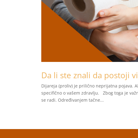
Da li ste znali da postoji v
Dijareja (proliv) je prilično neprijatna pojava. A
specifično o vašem zdravlju. Zbog toga je važn
se radi. Određivanjem tačne...