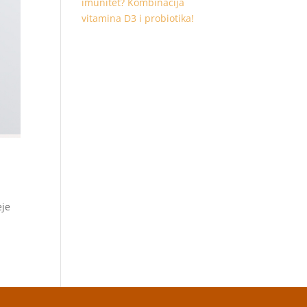
imunitet? Kombinacija
vitamina D3 i probiotika!
eje