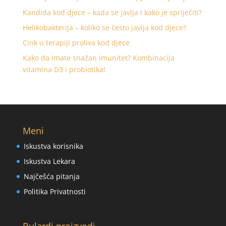
Kandida kod djece – kada se javlja i kako je spriječiti?
Helikobakterija – koliko se često javlja kod djece?
Cink u terapiji proliva kod djece
Kako da imate snažan imunitet? Kombinacija
vitamina D3 i probiotika!
Meni
Iskustva korisnika
Iskustva Lekara
Najčešća pitanja
Politika Privatnosti