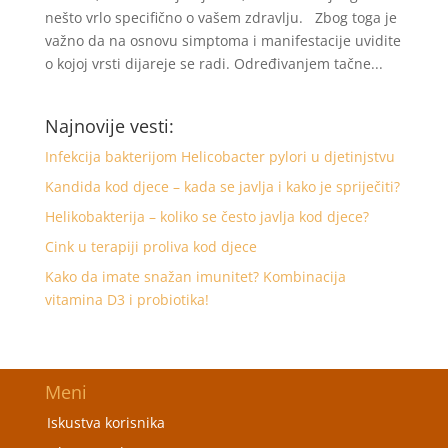
nešto vrlo specifično o vašem zdravlju. Zbog toga je
važno da na osnovu simptoma i manifestacije uvidite
o kojoj vrsti dijareje se radi. Određivanjem tačne...
Najnovije vesti:
Infekcija bakterijom Helicobacter pylori u djetinjstvu
Kandida kod djece – kada se javlja i kako je spriječiti?
Helikobakterija – koliko se često javlja kod djece?
Cink u terapiji proliva kod djece
Kako da imate snažan imunitet? Kombinacija
vitamina D3 i probiotika!
Meni
Iskustva korisnika