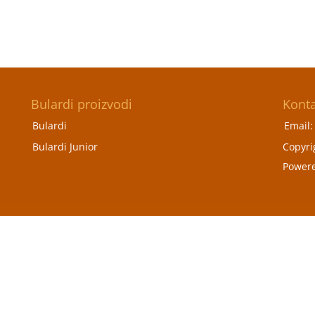
Bulardi proizvodi
Kont
Bulardi
Email
Bulardi Junior
Copyri
Power