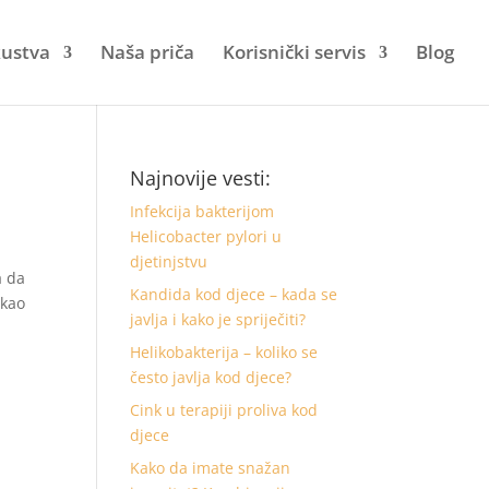
kustva
Naša priča
Korisnički servis
Blog
Najnovije vesti:
Infekcija bakterijom
Helicobacter pylori u
djetinjstvu
a da
Kandida kod djece – kada se
 kao
javlja i kako je spriječiti?
Helikobakterija – koliko se
često javlja kod djece?
Cink u terapiji proliva kod
djece
Kako da imate snažan