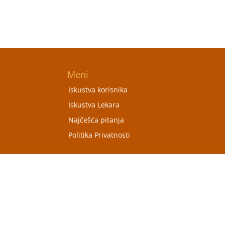
Meni
Iskustva korisnika
Iskustva Lekara
Najčešća pitanja
Politika Privatnosti