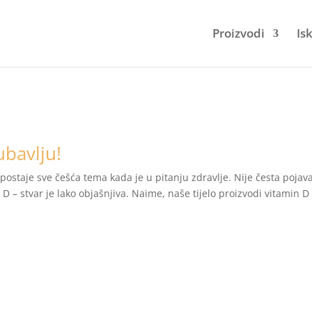
Proizvodi
Is
ubavlju!
postaje sve češća tema kada je u pitanju zdravlje. Nije česta pojav
 D – stvar je lako objašnjiva. Naime, naše tijelo proizvodi vitamin D