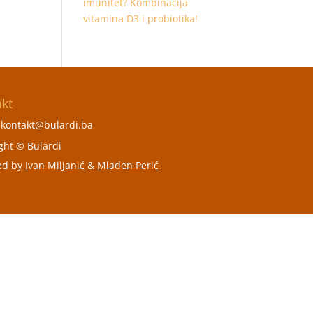
imunitet? Kombinacija
vitamina D3 i probiotika!
akt
:
kontakt@bulardi.ba
ght © Bulardi
ed by
Ivan Miljanić
&
Mladen Perić