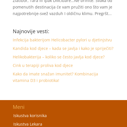
Zlatibor, Tara ili ipak Divčibare…Ne brinite. Svaka od
pomenutih destinacija će vam pružiti ono što vam je
najpotrebnije-svež vazduh I oldičnu klimu. Pregršt...
Najnovije vesti:
Infekcija bakterijom Helicobacter pylori u djetinjstvu
Kandida kod djece – kada se javlja i kako je spriječiti?
Helikobakterija – koliko se često javlja kod djece?
Cink u terapiji proliva kod djece
Kako da imate snažan imunitet? Kombinacija
vitamina D3 i probiotika!
Meni
Iskustva korisnika
Iskustva Lekara