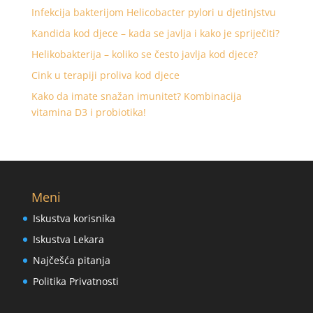
Infekcija bakterijom Helicobacter pylori u djetinjstvu
Kandida kod djece – kada se javlja i kako je spriječiti?
Helikobakterija – koliko se često javlja kod djece?
Cink u terapiji proliva kod djece
Kako da imate snažan imunitet? Kombinacija
vitamina D3 i probiotika!
Meni
Iskustva korisnika
Iskustva Lekara
Najčešća pitanja
Politika Privatnosti