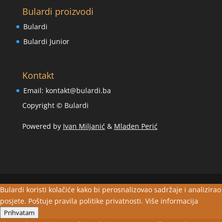
Bulardi proizvodi
Bulardi
Bulardi Junior
Kontakt
Email:
kontakt@bulardi.ba
Copyright © Bulardi
Powered by
Ivan Miljanić
&
Mladen Perić
Bulardi koristi kolačiće kako bi perosnalizovao sadržaje i analizirao
posjete. Poštuje pravila politike privatnosti.
Više informacija
Prihvatam