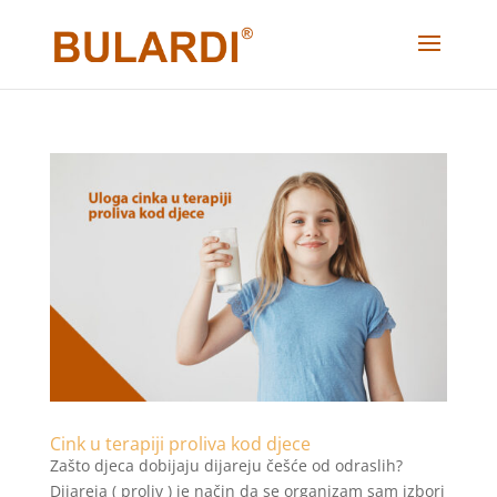
Cink u terapiji proliva kod djece
Zašto djeca dobijaju dijareju češće od odraslih?
Dijareja ( proliv ) je način da se organizam sam izbori