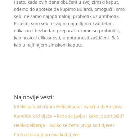
I zato, kada ovih dana obučeni u svoj zimski kaput,
odemo do apoteke da kupimo Bulardi, omogućili smo
sebi ne samo najoptimalniji probiotik uz antibiotik.
Priuštili smo sebi i svojim najmilijima kvalitetan,
efikasan i bezbedan preparat u kome su probiotici,
kao nosioci efikasnosti, u potpunosti zaštićeni. Baš
kao u najfinijem zimskom kaputu.
Najnovije vesti:
Infekcija bakterijom Helicobacter pylori u djetinjstvu
Kandida kod djece – kada se javlja i kako je spriječiti?
Helikobakterija – koliko se često javlja kod djece?
Cink u terapiji proliva kod djece