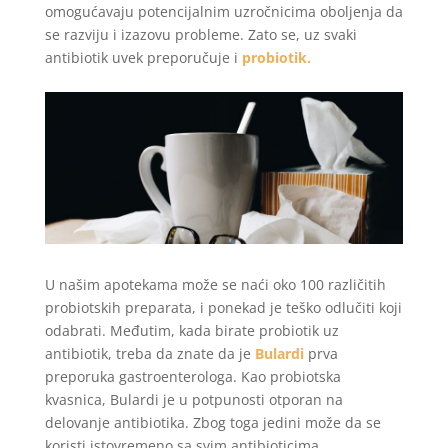
omogućavaju potencijalnim uzročnicima oboljenja da
se razviju i izazovu probleme. Zato se, uz svaki
antibiotik uvek preporučuje i
probiotik.
U našim apotekama može se naći oko 100 različitih
probiotskih preparata, i ponekad je teško odlučiti koji
odabrati. Međutim, kada birate probiotik uz
antibiotik, treba da znate da je
Bulardi
prva
preporuka gastroenterologa. Kao probiotska
kvasnica, Bulardi je u potpunosti otporan na
delovanje antibiotika. Zbog toga jedini može da se
koristi istovremeno sa svim antibioticima.