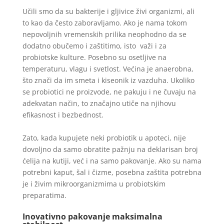
Učili smo da su bakterije i gljivice živi organizmi, ali
to kao da često zaboravljamo. Ako je nama tokom
nepovoljnih vremenskih prilika neophodno da se
dodatno obučemo i zaštitimo, isto važi i za
probiotske kulture. Posebno su osetljive na
temperaturu, vlagu i svetlost. Većina je anaerobna,
što znači da im smeta i kiseonik iz vazduha. Ukoliko
se probiotici ne proizvode, ne pakuju i ne čuvaju na
adekvatan način, to značajno utiče na njihovu
efikasnost i bezbednost.
Zato, kada kupujete neki probiotik u apoteci, nije
dovoljno da samo obratite pažnju na deklarisan broj
ćelija na kutiji, već i na samo pakovanje. Ako su nama
potrebni kaput, šal i čizme, posebna zaštita potrebna
je i živim mikroorganizmima u probiotskim
preparatima.
Inovativno pakovanje maksimalna