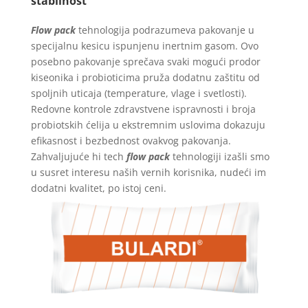
stabilnost
Flow pack
tehnologija podrazumeva pakovanje u
specijalnu kesicu ispunjenu inertnim gasom. Ovo
posebno pakovanje sprečava svaki mogući prodor
kiseonika i probioticima pruža dodatnu zaštitu od
spoljnih uticaja (temperature, vlage i svetlosti).
Redovne kontrole zdravstvene ispravnosti i broja
probiotskih ćelija u ekstremnim uslovima dokazuju
efikasnost i bezbednost ovakvog pakovanja.
Zahvaljujuće hi tech
flow pack
tehnologiji izašli smo
u susret interesu naših vernih korisnika, nudeći im
dodatni kvalitet, po istoj ceni.