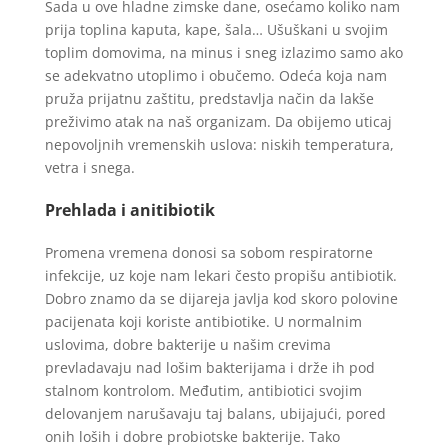
Sada u ove hladne zimske dane, osećamo koliko nam
prija toplina kaputa, kape, šala… Ušuškani u svojim
toplim domovima, na minus i sneg izlazimo samo ako
se adekvatno utoplimo i obučemo. Odeća koja nam
pruža prijatnu zaštitu, predstavlja način da lakše
preživimo atak na naš organizam. Da obijemo uticaj
nepovoljnih vremenskih uslova: niskih temperatura,
vetra i snega.
Prehlada i anitibiotik
Promena vremena donosi sa sobom respiratorne
infekcije, uz koje nam lekari često propišu antibiotik.
Dobro znamo da se dijareja javlja kod skoro polovine
pacijenata koji koriste antibiotike. U normalnim
uslovima, dobre bakterije u našim crevima
prevladavaju nad lošim bakterijama i drže ih pod
stalnom kontrolom. Međutim, antibiotici svojim
delovanjem narušavaju taj balans, ubijajući, pored
onih loših i dobre probiotske bakterije. Tako