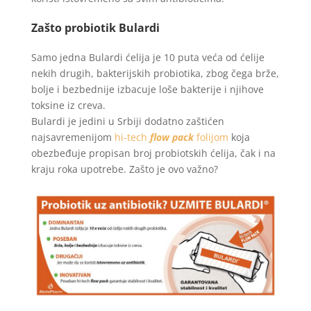
Zašto probiotik Bulardi
Samo jedna Bulardi ćelija je 10 puta veća od ćelije
nekih drugih, bakterijskih probiotika, zbog čega brže,
bolje i bezbednije izbacuje loše bakterije i njihove
toksine iz creva.
Bulardi je jedini u Srbiji dodatno zaštićen
najsavremenijom
hi-tech
flow pack
folijom
koja
obezbeđuje propisan broj probiotskih ćelija, čak i na
kraju roka upotrebe. Zašto je ovo važno?