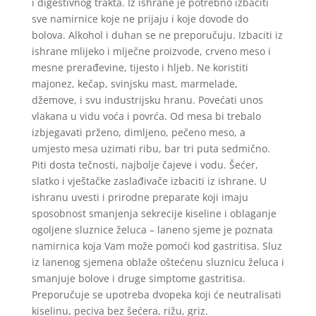
i digestivnog trakta. Iz ishrane je potrebno izbaciti
sve namirnice koje ne prijaju i koje dovode do
bolova. Alkohol i duhan se ne preporučuju. Izbaciti iz
ishrane mlijeko i mlječne proizvode, crveno meso i
mesne prerađevine, tijesto i hljeb. Ne koristiti
majonez, kečap, svinjsku mast, marmelade,
džemove, i svu industrijsku hranu. Povećati unos
vlakana u vidu voća i povrća. Od mesa bi trebalo
izbjegavati prženo, dimljeno, pečeno meso, a
umjesto mesa uzimati ribu, bar tri puta sedmično.
Piti dosta tečnosti, najbolje čajeve i vodu. Šećer,
slatko i vještačke zaslađivače izbaciti iz ishrane. U
ishranu uvesti i prirodne preparate koji imaju
sposobnost smanjenja sekrecije kiseline i oblaganje
ogoljene sluznice želuca – laneno sjeme je poznata
namirnica koja Vam može pomoći kod gastritisa. Sluz
iz lanenog sjemena oblaže oštećenu sluznicu želuca i
smanjuje bolove i druge simptome gastritisa.
Preporučuje se upotreba dvopeka koji će neutralisati
kiselinu, peciva bez šećera, rižu, griz.