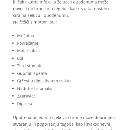
ili čak akutna infekcija želuca i duodenuma može
dovesti do hroničnih tegoba, kao rezultat nastanka
čira na želucu i duodenumu.
Najčešći simptomi su :
Mučnina
Povraćanje
Malaksalost
Bol
Tvrd stomak
Gubitak apetita
Grčevi u digestivnom traktu
Nadutost stomaka
Žgaravica
Dijareja
Upotreba pojedinih lijekova i hrane može doprinijeti
stvaranju ili pogoršanju tegoba, kao i svakodnevni