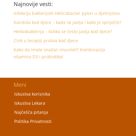
Najnovije vesti:
Infekcija bakterijom Helicobacter pylori u djetinjstvu
Kandida kod djece – kada se javlja i kako je spriječiti?
Helikobakterija – koliko se često javlja kod djece?
Cink u terapiji proliva kod djece
Kako da imate snažan imunitet? Kombinacija
vitamina D3 i probiotika!
Meni
Iskustva korisnika
Iskustva Lekara
Najčešća pitanja
Politika Privatnosti