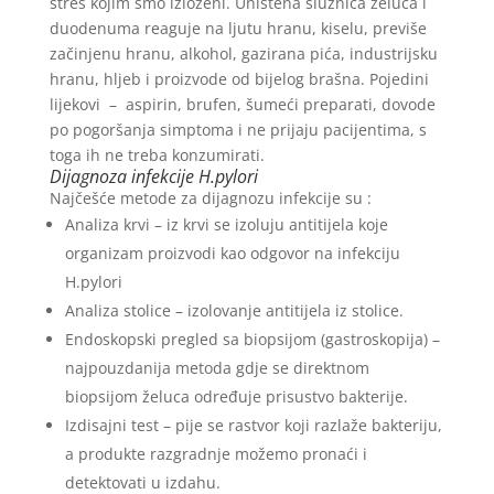
stres kojim smo izloženi. Uništena sluznica želuca i
duodenuma reaguje na ljutu hranu, kiselu, previše
začinjenu hranu, alkohol, gazirana pića, industrijsku
hranu, hljeb i proizvode od bijelog brašna. Pojedini
lijekovi – aspirin, brufen, šumeći preparati, dovode
po pogoršanja simptoma i ne prijaju pacijentima, s
toga ih ne treba konzumirati.
Dijagnoza infekcije H.pylori
Najčešće metode za dijagnozu infekcije su :
Analiza krvi – iz krvi se izoluju antitijela koje
organizam proizvodi kao odgovor na infekciju
H.pylori
Analiza stolice – izolovanje antitijela iz stolice.
Endoskopski pregled sa biopsijom (gastroskopija) –
najpouzdanija metoda gdje se direktnom
biopsijom želuca određuje prisustvo bakterije.
Izdisajni test – pije se rastvor koji razlaže bakteriju,
a produkte razgradnje možemo pronaći i
detektovati u izdahu.