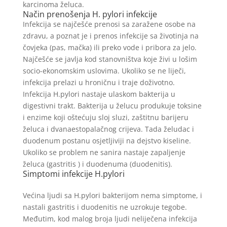
karcinoma želuca.
Način prenošenja H. pylori infekcije
Infekcija se najčešće prenosi sa zaražene osobe na
zdravu, a poznat je i prenos infekcije sa životinja na
čovjeka (pas, mačka) ili preko vode i pribora za jelo.
Najčešće se javlja kod stanovništva koje živi u lošim
socio-ekonomskim uslovima. Ukoliko se ne liječi,
infekcija prelazi u hroničnu i traje doživotno.
Infekcija H.pylori nastaje ulaskom bakterija u
digestivni trakt. Bakterija u želucu produkuje toksine
i enzime koji oštećuju sloj sluzi, zaštitnu barijeru
želuca i dvanaestopalačnog crijeva. Tada želudac i
duodenum postanu osjetljiviji na dejstvo kiseline.
Ukoliko se problem ne sanira nastaje zapaljenje
želuca (gastritis ) i duodenuma (duodenitis).
Simptomi infekcije H.pylori
Većina ljudi sa H.pylori bakterijom nema simptome, i
nastali gastritis i duodenitis ne uzrokuje tegobe.
Međutim, kod malog broja ljudi neliječena infekcija