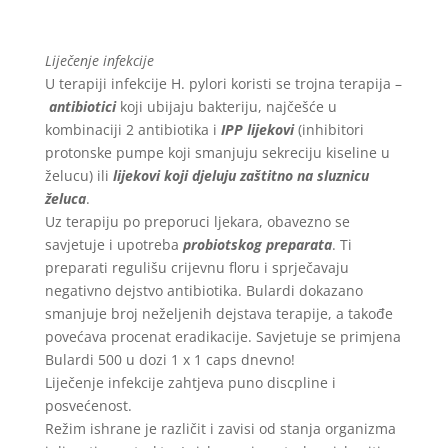
Liječenje infekcije
U terapiji infekcije H. pylori koristi se trojna terapija –
antibiotici
koji ubijaju bakteriju, najčešće u
kombinaciji 2 antibiotika i
IPP lijekovi
(inhibitori
protonske pumpe koji smanjuju sekreciju kiseline u
želucu) ili
lijekovi koji djeluju zaštitno na
sluznicu
želuca
.
Uz terapiju po preporuci ljekara, obavezno se
savjetuje i upotreba
probiotskog preparata
. Ti
preparati regulišu crijevnu floru i sprječavaju
negativno dejstvo antibiotika. Bulardi dokazano
smanjuje broj neželjenih dejstava terapije, a takođe
povećava procenat eradikacije. Savjetuje se primjena
Bulardi 500 u dozi 1 x 1 caps dnevno!
Liječenje infekcije zahtjeva puno discpline i
posvećenost.
Režim ishrane je različit i zavisi od stanja organizma