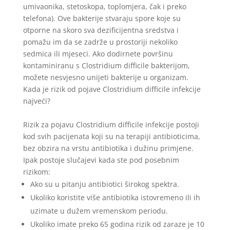
umivaonika, stetoskopa, toplomjera, čak i preko
telefona). Ove bakterije stvaraju spore koje su
otporne na skoro sva dezificijentna sredstva i
pomažu im da se zadrže u prostoriji nekoliko
sedmica ili mjeseci. Ako dodirnete površinu
kontaminiranu s Clostridium difficile bakterijom,
možete nesvjesno unijeti bakterije u organizam.
Kada je rizik od pojave Clostridium difficile infekcije
najveći?
Rizik za pojavu Clostridium difficile infekcije postoji
kod svih pacijenata koji su na terapiji antibioticima,
bez obzira na vrstu antibiotika i dužinu primjene.
Ipak postoje slučajevi kada ste pod posebnim
rizikom:
Ako su u pitanju antibiotici širokog spektra.
Ukoliko koristite više antibiotika istovremeno ili ih
uzimate u dužem vremenskom periodu.
Ukoliko imate preko 65 godina rizik od zaraze je 10