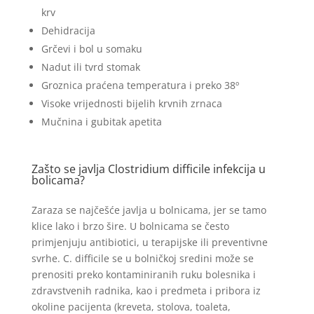
krv
Dehidracija
Grčevi i bol u somaku
Nadut ili tvrd stomak
Groznica praćena temperatura i preko 38º
Visoke vrijednosti bijelih krvnih zrnaca
Mučnina i gubitak apetita
Zašto se javlja Clostridium difficile infekcija u
bolicama?
Zaraza se najčešće javlja u bolnicama, jer se tamo
klice lako i brzo šire. U bolnicama se često
primjenjuju antibiotici, u terapijske ili preventivne
svrhe. C. difficile se u bolničkoj sredini može se
prenositi preko kontaminiranih ruku bolesnika i
zdravstvenih radnika, kao i predmeta i pribora iz
okoline pacijenta (kreveta, stolova, toaleta,