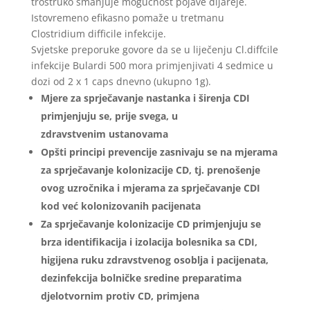
trostruko smanjuje mogućnost pojave dijareje.
Istovremeno efikasno pomaže u tretmanu
Clostridium difficile infekcije.
Svjetske preporuke govore da se u liječenju Cl.diffcile
infekcije Bulardi 500 mora primjenjivati 4 sedmice u
dozi od 2 x 1 caps dnevno (ukupno 1g).
Mjere za sprječavanje nastanka i širenja CDI
primjenjuju se, prije svega, u
zdravstvenim ustanovama
Opšti principi prevencije zasnivaju se na mjerama
za sprječavanje kolonizacije CD, tj. prenošenje
ovog uzročnika i mjerama za sprječavanje CDI
kod već kolonizovanih pacijenata
Za sprječavanje kolonizacije CD primjenjuju se
brza identifikacija i izolacija bolesnika sa CDI,
higijena ruku zdravstvenog osoblja i pacijenata,
dezinfekcija bolničke sredine preparatima
djelotvornim protiv CD, primjena