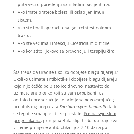
puta veći u poređenju sa mlađim pacijentima.
Ako imate prateće bolesti ili oslabljen imuni
sistem.
Ako ste imali operaciju na gastrointestinalnom
traktu.
Ako ste već imali infekciju Clostridium difficile.
Ako koristite lijekove za prevenciju i terapiju čira.
Šta treba da uradite ukoliko dobijete blagu dijareju?
Ukoliko uzimate antibiotike i dobijete blagu dijareju
koja nije češća od 3 stolice dnevno, nastavite da
uzimate antibiotike koji su Vam propisani. Uz
antibiotik preporučuje se primjena odgovarajućeg
probiotskog preparata
Saccharomyces boulardii
da bi
se tegobe smanjile i brže prestale.
Prema svjetskim
preporukama
, primjena Bulardija treba da traje sve
vrijeme primjene antibiotika i još 7-10 dana po