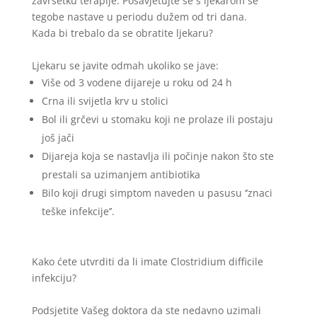
završetku terapije. Posavjetujte se s ljekarom se
tegobe nastave u periodu dužem od tri dana.
Kada bi trebalo da se obratite ljekaru?
Ljekaru se javite odmah ukoliko se jave:
Više od 3 vodene dijareje u roku od 24 h
Crna ili svijetla krv u stolici
Bol ili grčevi u stomaku koji ne prolaze ili postaju
još jači
Dijareja koja se nastavlja ili počinje nakon što ste
prestali sa uzimanjem antibiotika
Bilo koji drugi simptom naveden u pasusu ‘’znaci
teške infekcije’’.
Kako ćete utvrditi da li imate Clostridium difficile
infekciju?
Podsjetite Vašeg doktora da ste nedavno uzimali