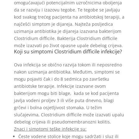
omogućavajući potencijalnim uzročnicima oboljenja
da se razviju i izazovu tegobe. Te tegobe se javljaju
kod svakog trećeg pacijenta na antibiotskoj terapiji, a
najčešći simptom je dijareja. Najteža posljedica
uzimanja antibiotika je dijareja izazvana bakterijom
Clostridium difficile. Bakterija Clostridium difficile
može izazvati po život opasne upale debelog crijeva.
Koji su simptomi Clostridium difficile infekcije?
Ova infekcija se obično razvija tokom ili neposredno
nakon uzimanja antibiotika. Međutim, simptomi se
mogu pojaviti čak i do 8 sedmica po završetku
antibiotske terapije. Infekcije izazvane ovom
bakterijom mogu biti blage, kada se kod pacijenta
javlja vodeni proljev 3 ili više puta dnevno, blagi
grčevi i bolna osjetljivost stomaka. U težim
slučajevima, Clostridium difficile može izazvati upalu
debelog crijeva ili pseudomembranozni kolitis.
Znaci i simptomi teške infekcije su:
Česte vodene stolice koje mogu sadržati i sluz ili