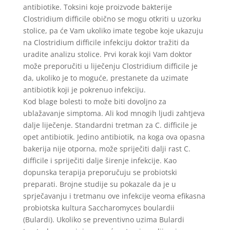
antibiotike. Toksini koje proizvode bakterije
Clostridium difficile obično se mogu otkriti u uzorku
stolice, pa će Vam ukoliko imate tegobe koje ukazuju
na Clostridium difficile infekciju doktor tražiti da
uradite analizu stolice. Prvi korak koji Vam doktor
može preporučiti u liječenju Clostridium difficile je
da, ukoliko je to moguće, prestanete da uzimate
antibiotik koji je pokrenuo infekciju.
Kod blage bolesti to može biti dovoljno za
ublažavanje simptoma. Ali kod mnogih ljudi zahtjeva
dalje liječenje. Standardni tretman za C. difficile je
opet antibiotik. Jedino antibiotik, na koga ova opasna
bakerija nije otporna, može spriječiti dalji rast C.
difficile i spriječiti dalje širenje infekcije. Kao
dopunska terapija preporučuju se probiotski
preparati. Brojne studije su pokazale da je u
sprječavanju i tretmanu ove infekcije veoma efikasna
probiotska kultura Saccharomyces boulardii
(Bulardi). Ukoliko se preventivno uzima Bulardi