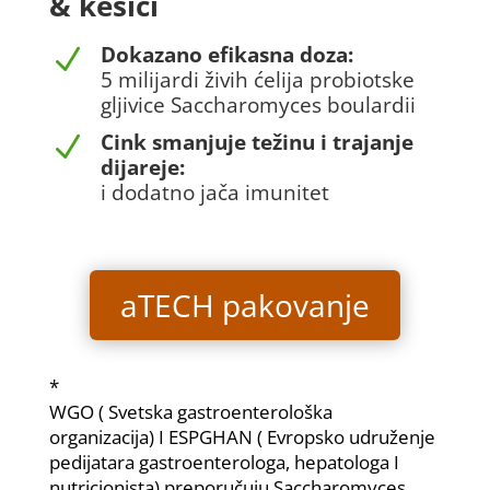
& kesici
Dokazano efikasna doza:
N
5 milijardi živih ćelija probiotske
gljivice Saccharomyces boulardii
Cink smanjuje težinu i trajanje
N
dijareje:
i dodatno jača imunitet
aTECH pakovanje
*
WGO ( Svetska gastroenterološka
organizacija) I ESPGHAN ( Evropsko udruženje
pedijatara gastroenterologa, hepatologa I
nutricionista) preporučuju Saccharomyces