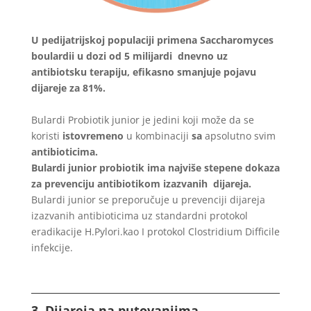
U pedijatrijskoj populaciji primena Saccharomyces
boulardii u dozi od 5 milijardi dnevno uz
antibiotsku terapiju, efikasno smanjuje pojavu
dijareje za 81%.
Bulardi Probiotik junior je jedini koji može da se
koristi
istovremeno
u kombinaciji
sa
apsolutno svim
antibioticima.
Bulardi junior probiotik ima najviše stepene dokaza
za prevenciju antibiotikom izazvanih dijareja.
Bulardi junior se preporučuje u prevenciji dijareja
izazvanih antibioticima uz standardni protokol
eradikacije H.Pylori.kao I protokol Clostridium Difficile
infekcije.
3. Dijareja na putovanjima