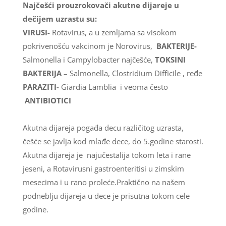
Najčešći prouzrokovači akutne dijareje u
dečijem uzrastu su:
VIRUSI-
Rotavirus, a u zemljama sa visokom
pokrivenošću vakcinom je Norovirus,
BAKTERIJE-
Salmonella i Campylobacter najčešće,
TOKSINI
BAKTERIJA
– Salmonella, Clostridium Difficile , ređe
PARAZITI-
Giardia Lamblia
i veoma često
ANTIBIOTICI
Akutna dijareja pogađa decu različitog uzrasta,
češće se javlja kod mlađe dece, do 5.godine starosti.
Akutna dijareja je najučestalija tokom leta i rane
jeseni, a Rotavirusni gastroenteritisi u zimskim
mesecima i u rano proleće.Praktično na našem
podneblju dijareja u dece je prisutna tokom cele
godine.