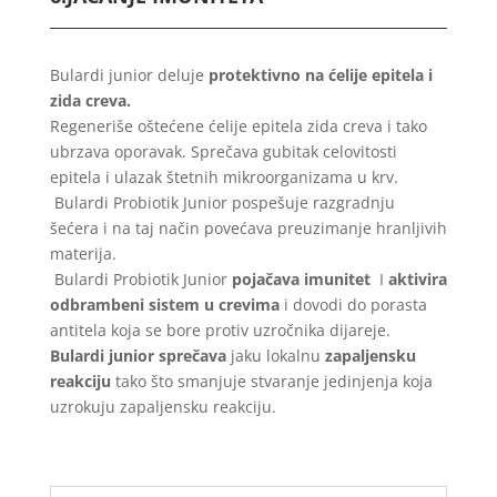
Bulardi junior deluje
protektivno na ćelije epitela i
zida creva.
Regeneriše oštećene ćelije epitela zida creva i tako
ubrzava oporavak. Sprečava gubitak celovitosti
epitela i ulazak štetnih mikroorganizama u krv.
Bulardi Probiotik Junior pospešuje razgradnju
šećera i na taj način povećava preuzimanje hranljivih
materija.
Bulardi Probiotik Junior
pojačava imunitet
I
aktivira
odbrambeni sistem u crevima
i dovodi do porasta
antitela koja se bore protiv uzročnika dijareje.
Bulardi junior sprečava
jaku lokalnu
zapaljensku
reakciju
tako što smanjuje stvaranje jedinjenja koja
uzrokuju zapaljensku reakciju.