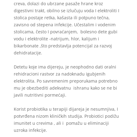
creva, dolazi do ubrzane pasaže hrane kroz
digestivni trakt, obilno se izlučuju voda I elektroliti I
stolica postaje retka, kašasta ili potpuno tečna,
zavisno od stepena infekcije. Učestalim i vodenim
stolicama, često I povraćanjem, bolesno dete gubi
vodu i elektrolite -natrijum, hlor, kalijum i
bikarbonate ,što predstavlja potencijal za razvoj
dehidratacije.
Detetu koje ima dijereju, je neophodno dati oralni
rehidracioni rastvor za nadoknadu igubjenih
elektrolita. Po savremenim preporukama potrebno
mu je obezbediti adekvatnu ishranu kako se ne bi
javili nutritivni pormećaji.
Korist probiotika u terapiji dijareja je nesumnjiva, I
potvrđena nizom kliničkih studija. Probiotici podižu
imunitet u crevima , ali i pomažu u eliminaciji
uzroka infekcije.