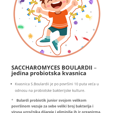
SACCHAROMYCES BOULARDII
–
jedina probiotska kvasnica
Kvasnica S.Boulardii je po površini 10 puta veća u
odnosu na probiotske bakterijske kulture.
*
Bulardi probiotik junior svojom velikom
površinom vezuje za sebe veliki broj bakterija i
virusa uzročnika dijareje i eliminiše ih iz organizma.