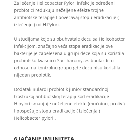
Za lečenje Helicobacter Pylori infekcije određeni
probiotici redukuju neželjene efekte trojne
antibiotske terapije I povećavaj stopu eradikacije (
izlečenje ) od H.Pylori.
U studijama koje su obuhvatale decu sa Helicobacter
infekcijom, značajno veća stopa eradikacije ove
bakterije je zabeležena u grupi dece koja su koristila
probiotsku kvasnicu Saccharomyces boulardii u
odnosu na kontrolnu grupu gde deca nisu koristila
nijedan probiotik.
Dodatak Bulardi probiotik junior standardnoj
trostrukoj antibiotskoj terapiji kod eradikacije
H.pylori smanjuje neželjene efekte (mučninu, proliv )
I pospešuje stopu eradikacije ( izlečenja )
Helicobacter pylori..
6.JAČANJE IMUNITETA