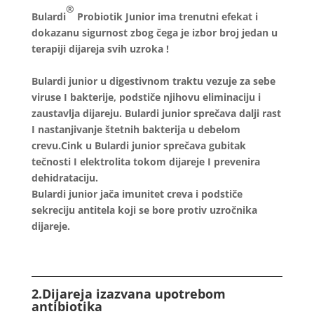
®
Bulardi
Probiotik Junior ima trenutni efekat i
dokazanu sigurnost zbog čega je izbor broj jedan u
terapiji dijareja svih uzroka !
Bulardi junior u digestivnom traktu vezuje za sebe
viruse I bakterije, podstiče njihovu eliminaciju i
zaustavlja dijareju. Bulardi junior sprečava dalji rast
I nastanjivanje štetnih bakterija u debelom
crevu.Cink u Bulardi junior sprečava gubitak
tečnosti I elektrolita tokom dijareje I prevenira
dehidrataciju.
Bulardi junior jača imunitet creva i podstiče
sekreciju antitela koji se bore protiv uzročnika
dijareje.
2.Dijareja izazvana upotrebom
antibiotika