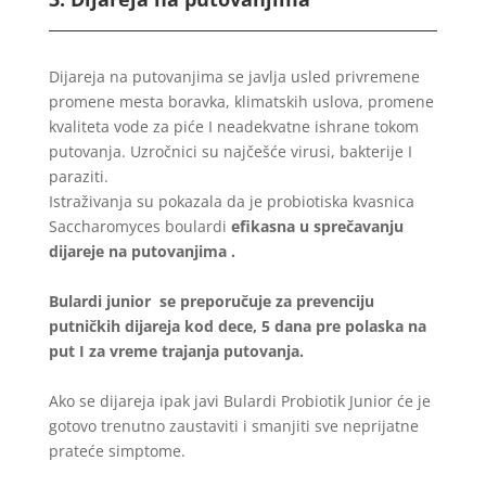
Dijareja na putovanjima se javlja usled privremene
promene mesta boravka, klimatskih uslova, promene
kvaliteta vode za piće I neadekvatne ishrane tokom
putovanja. Uzročnici su najčešće virusi, bakterije I
paraziti.
Istraživanja su pokazala da je probiotiska kvasnica
Saccharomyces boulardi
efikasna u sprečavanju
dijareje na putovanjima .
Bulardi junior se preporučuje za prevenciju
putničkih dijareja kod dece, 5 dana pre polaska na
put I za vreme trajanja putovanja.
Ako se dijareja ipak javi Bulardi Probiotik Junior će je
gotovo trenutno zaustaviti i smanjiti sve neprijatne
prateće simptome.