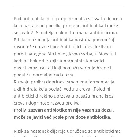
Pod antibiotskom dijarejom smatra se svaka dijareja
koja nastaje od početka primene antibiotika I može
se javiti 2- 6 nedelja nakon tretmana antibioticima.
Prilikom uzimanja antibiotika nastupa poremećaj
ravnoteže crevne flore.Antibiotici , neselektivno,
pored patogena što Im je glavna svrha, uištavaju I
korisne bakterije koji su normalni stanovnici
digestivnog trakta I koji pomažu varenje hrane I
podstiču normalan rad creva.
Razvoju proliva doprinosi smanjena fermentacija
uglj.hidrata koja povlači vodu u creva..,Pojedini
antibiotici direktno ubrzavaju pasažu hrane kroz
creva I doprinose razvou proliva.
Proliv izazvan antibiotikom nije vezan za dozu ,
može se javiti već posle prve doze antibiotika
.
Rizik za nastanak dijareje udružene sa antibioticima