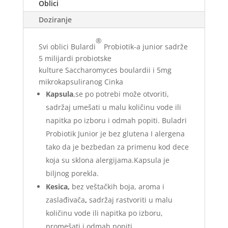
Oblici
Doziranje
®
Svi oblici Bulardi
Probiotik-a junior sadrže
5 milijardi probiotske
kulture Saccharomyces boulardii i 5mg
mikrokapsuliranog Cinka
Kapsula
,se po potrebi može otvoriti,
sadržaj umešati u malu količinu vode ili
napitka po izboru i odmah popiti. Buladri
Probiotik Junior je bez glutena I alergena
tako da je bezbedan za primenu kod dece
koja su sklona alergijama.Kapsula je
biljnog porekla.
Kesica,
bez veštačkih boja, aroma i
zaslađivača
,
sadržaj rastvoriti u malu
količinu vode ili napitka po izboru,
promešati i odmah popiti