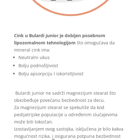
Cink u Bulardi junior je dobijen posebnom
lipozomalnom tehnologijom
što omogućava da
mineral cink ima:
Neutralni ukus
Bolju podnošljivost
Bolju apsorpciju I iskoristljivost
Bulardi junior ne sadrži magnezijum stearat što
obezbeđuje povećanu bezbednost za decu.
Za magnezijum stearat se spekuliše da kod
pedijatrijske populacije u određenim slučajevima
može biti toksičan.
Izostavljanjem ovog sastojka, isključena je bilo kakva
mogućnost rizika, i osigurana potpuna bezbednost
®