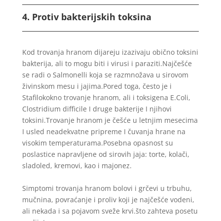
4. Protiv bakterijskih toksina
Kod trovanja hranom dijareju izazivaju obično toksini
bakterija, ali to mogu biti i virusi i paraziti.Najčešće
se radi o Salmonelli koja se razmnožava u sirovom
živinskom mesu i jajima.Pored toga, često je i
Stafilokokno trovanje hranom, ali i toksigena E.Coli,
Clostridium difficile I druge bakterije I njihovi
toksini.Trovanje hranom je češće u letnjim mesecima
I usled neadekvatne pripreme I čuvanja hrane na
visokim temperaturama.Posebna opasnost su
poslastice napravljene od sirovih jaja: torte, kolači,
sladoled, kremovi, kao i majonez.
Simptomi trovanja hranom bolovi i grčevi u trbuhu,
mučnina, povraćanje i proliv koji je najčešće vodeni,
ali nekada i sa pojavom sveže krvi.što zahteva posetu