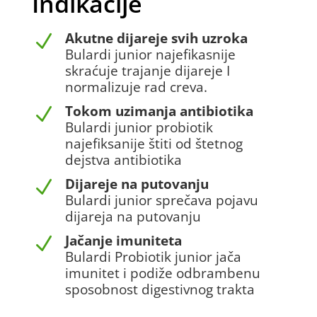
Indikacije
Akutne dijareje svih uzroka
N
Bulardi junior najefikasnije
skraćuje trajanje dijareje I
normalizuje rad creva.
Tokom uzimanja antibiotika
N
Bulardi junior probiotik
najefiksanije štiti od štetnog
dejstva antibiotika
Dijareje na putovanju
N
Bulardi junior sprečava pojavu
dijareja na putovanju
Jačanje imuniteta
N
Bulardi Probiotik junior jača
imunitet i podiže odbrambenu
sposobnost digestivnog trakta