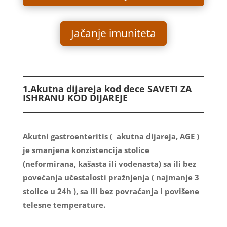
Jačanje imuniteta
1.Akutna dijareja kod dece SAVETI ZA
ISHRANU KOD DIJAREJE
Akutni gastroenteritis ( akutna dijareja, AGE )
je smanjena kon
zistencija stolice
(neformirana, kašasta ili vodenasta) sa ili bez
povećanja učestalosti pražnjenja ( najmanje 3
stolice u 24h ), sa ili bez povraćanja i povišene
telesne temperature.