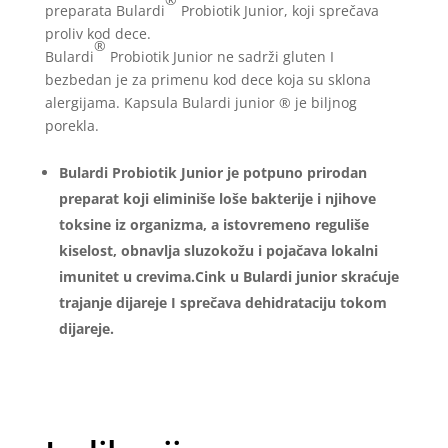
preparata Bulardi
Probiotik Junior, koji sprečava
proliv kod dece.
®
Bulardi
Probiotik Junior ne sadrži gluten I
bezbedan je za primenu kod dece koja su sklona
alergijama. Kapsula Bulardi junior ® je biljnog
porekla.
Bulardi Probiotik Junior je potpuno prirodan
preparat koji eliminiše loše bakterije i njihove
toksine iz organizma, a istovremeno reguliše
kiselost, obnavlja sluzokožu i pojačava lokalni
imunitet u crevima.Cink u Bulardi junior skraćuje
trajanje dijareje I sprečava dehidrataciju tokom
dijareje.