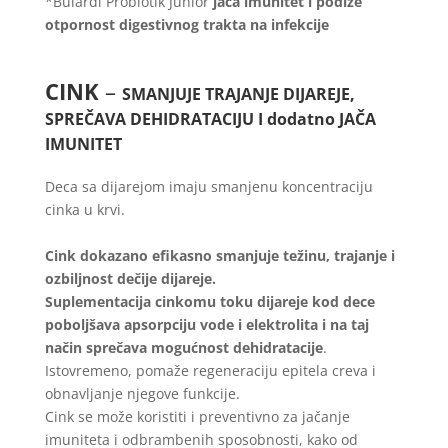
*Bulardi Probiotik Junior
jača imunitet i podiže
otpornost digestivnog trakta na infekcije
CINK
–
SMANJUJE TRAJANJE DIJAREJE,
SPREČAVA DEHIDRATACIJU I dodatno JAČA
IMUNITET
Deca sa dijarejom imaju smanjenu koncentraciju
cinka u krvi.
Cink dokazano efikasno smanjuje težinu, trajanje i
ozbiljnost dečije dijareje.
Suplementacija cinkomu toku dijareje kod dece
poboljšava apsorpciju vode i elektrolita i na taj
način sprečava mogućnost dehidratacije
.
Istovremeno, pomaže regeneraciju epitela creva i
obnavljanje njegove funkcije.
Cink se može koristiti i preventivno za jačanje
imuniteta i odbrambenih sposobnosti, kako od