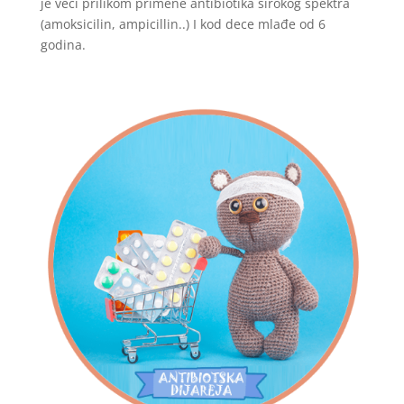
je veći prilikom primene antibiotika širokog spektra
(amoksicilin, ampicillin..) I kod dece mlađe od 6
godina.