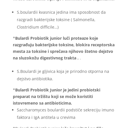
S.boulardii kvasnica jedina ima sposobnost da
razgradi bakterijske toksine ( Salmonella,
Clostridium difficile…)
*
Bulardi Probiotik junior luči proteaze koje
razgrađuju bakterijske toksine, blokira receptorska
mesta za toksine i sprečava njihovo štetno dejstvo
na sluzokožu digestivnog trakta .
.
S.Boulardi je gljivica koja je prirodno otporna na
dejstvo antibiotika.
*
Bulardi Probiotik Junior je jedini probiotski
preparat na tržištu koji se može koristiti
istovremeno sa antibioticima.
Saccharomyces boulardii podstiče sekreciju imuno
faktora i IgA antitela u crevima