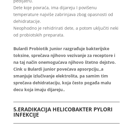
pedijatru.
Dete koje povraća, ima dijareju I povišenu
temperature najviše zabrinjava zbog opasnosti od
dehidratacije.
Neophodno je rehidrirati dete, a potom uključiti neki
od probiotskih preparata.
Bulardi Probiotik Junior razgrađuje bakterijske
toksine, sprečava njihovo vezivanje za receptore i
na taj način onemogućava njihovo štetno dejstvo.
Cink u Bulardi junior povećava apsorpciju,,a
smanjuje izlučivanje elektrolita, pa samim tim
sprečava dehidrataciju, koja često pogađa malu
decu koja imaju dijareju..
5.ERADIKACIJA HELICOBAKTER PYLORI
INFEKCIJE