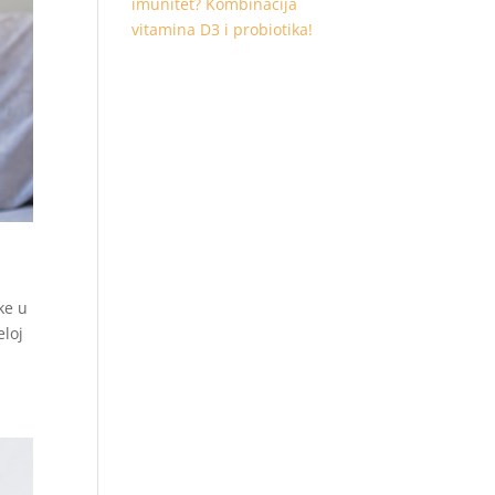
imunitet? Kombinacija
vitamina D3 i probiotika!
ke u
eloj