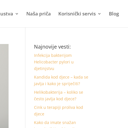
kustva
Naša priča
Korisnički servis
Blog
Najnovije vesti:
Infekcija bakterijom
Helicobacter pylori u
djetinjstvu
Kandida kod djece – kada se
javlja i kako je spriječiti?
Helikobakterija – koliko se
često javlja kod djece?
Cink u terapiji proliva kod
djece
Kako da imate snažan